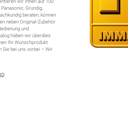
ntieren wir Ihnen auf 100
Panasonic, Grundig,
fachkundig beraten, können
n neben Original-Zubehör
 Bedienung und
talog haben wir überdies
hnen Ihr Wunschprodukt
 Sie bei uns vorbei – Wir
IQ