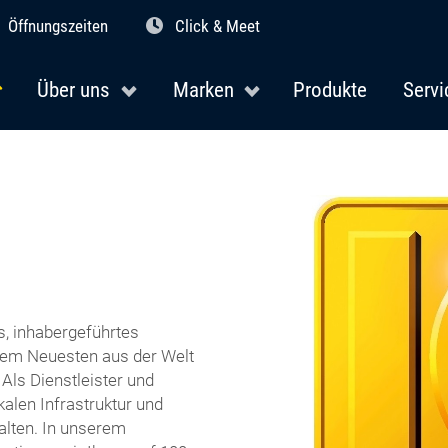
Öffnungszeiten
Click & Meet
Über uns
Marken
Produkte
Servi
, inhabergeführtes
dem Neuesten aus der Welt
 Als Dienstleister und
kalen Infrastruktur und
talten. In unserem