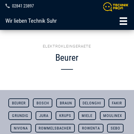
02841 23897
Wir lieben Technik Suhr
ELEKTROKLEINGERAETE
Beurer
BEURER
BOSCH
BRAUN
DELONGHI
FAKIR
GRUNDIG
JURA
KRUPS
MIELE
MOULINEX
NIVONA
ROMMELSBACHER
ROWENTA
SEBO