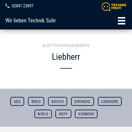
02841 23897
Wir lieben Technik Suhr
ELEKTROGROSSGERÄTE
Liebherr
AEG
BEKO
BOSCH
GRUNDIG
LIEBHERR
MIELE
NEFF
SIEMENS