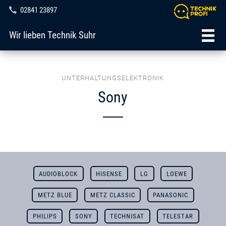
02841 23897
Wir lieben Technik Suhr
UNTERHALTUNGSELEKTRONIK
Sony
AUDIOBLOCK
HISENSE
LG
LOEWE
METZ BLUE
METZ CLASSIC
PANASONIC
PHILIPS
SONY
TECHNISAT
TELESTAR